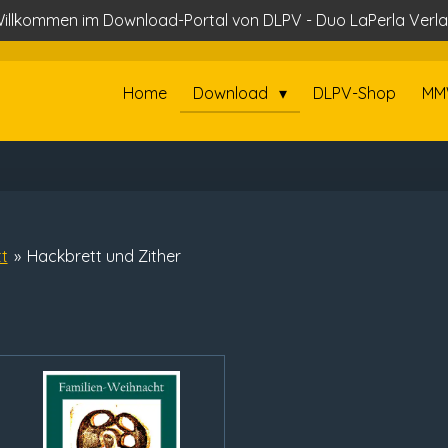
illkommen im Download-Portal von DLPV - Duo LaPerla Verl
Home
Download
DLPV-Shop
MM
t
»
Hackbrett und Zither