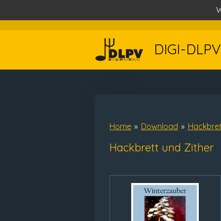
W
Zum
Hauptinhalt
springen
DIGI-DLPV
Home
»
Download
»
Hackbret
Hackbrett und Zither