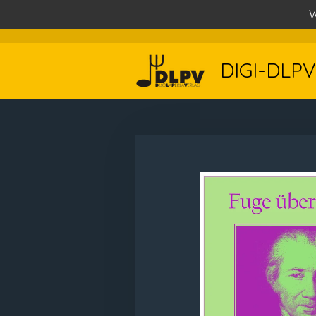
W
Zum
Hauptinhalt
springen
DIGI-DLPV