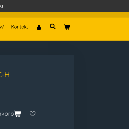
ag
W
Kontakt
C-H
nkorb