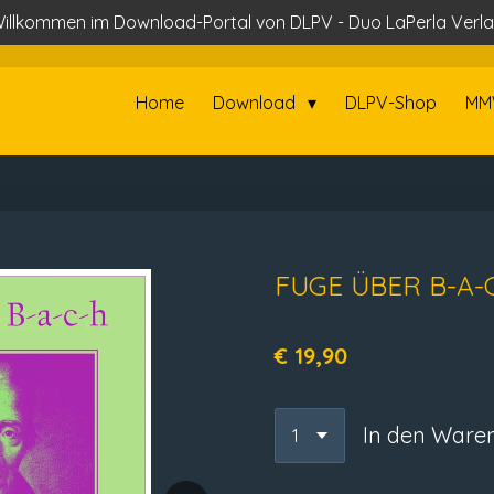
illkommen im Download-Portal von DLPV - Duo LaPerla Verl
Home
Download
DLPV-Shop
MM
FUGE ÜBER B-A-
€ 19,90
In den Ware