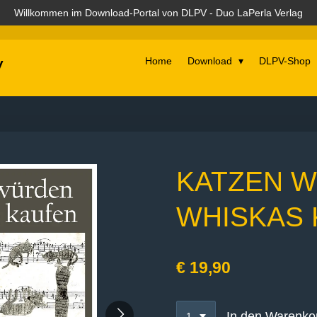
Willkommen im Download-Portal von DLPV - Duo LaPerla Verlag
Home
Download
DLPV-Shop
V
KATZEN 
WHISKAS
€ 19,90
In den Warenko