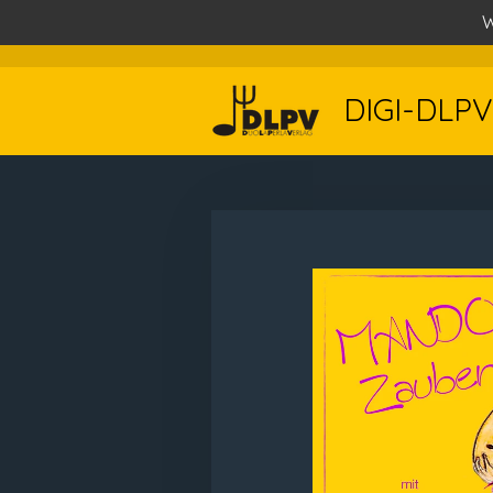
W
Zum
Hauptinhalt
springen
DIGI-DLPV