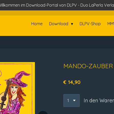
illkommen im Download-Portal von DLPV - Duo LaPerla Verl
Home
Download
DLPV-Shop
MM
MANDO-ZAUBER 
€ 14,90
In den Ware